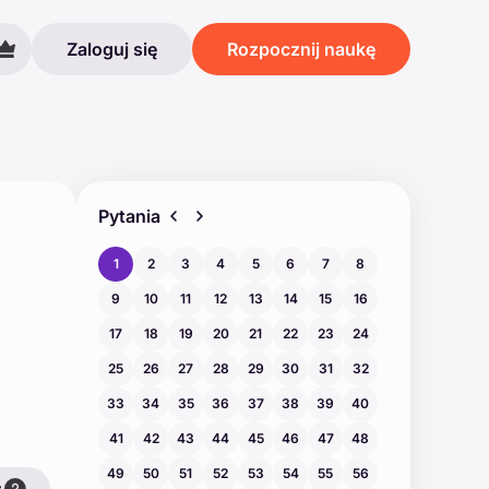
Zaloguj się
Rozpocznij naukę
Pytania
1
2
3
4
5
6
7
8
9
10
11
12
13
14
15
16
17
18
19
20
21
22
23
24
25
26
27
28
29
30
31
32
33
34
35
36
37
38
39
40
41
42
43
44
45
46
47
48
49
50
51
52
53
54
55
56
ź