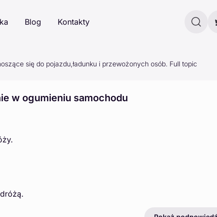
ka
Blog
Kontakty
szące się do pojazdu,ładunku i przewożonych osób. Full topic
nie w ogumieniu samochodu
óży.
dróżą.
Pokaż podpowied