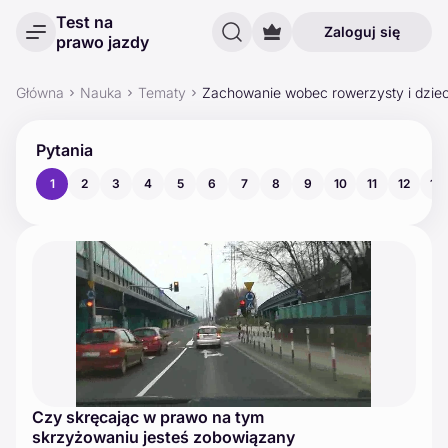
Test na
Zaloguj się
prawo jazdy
Główna
Nauka
Tematy
Zachowanie wobec rowerzysty i dziec
Pytania
1
2
3
4
5
6
7
8
9
10
11
12
13
Czy skręcając w prawo na tym
skrzyżowaniu jesteś zobowiązany