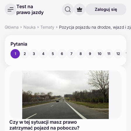
Test na
Zaloguj się
prawo jazdy
Główna
Nauka
Tematy
Pozycja pojazdu na drodze, wjazd i zj
Pytania
1
2
3
4
5
6
7
8
9
10
11
12
13
Czy w tej sytuacji masz prawo
zatrzymać pojazd na poboczu?