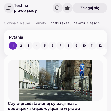
Test na
Zaloguj się
prawo jazdy
Główna
Nauka
Tematy
Znaki zakazu, nakazu. Część 2
Pytania
1
2
3
4
5
6
7
8
9
10
11
12
13
Czy w przedstawionej sytuacji masz
obowiązek skręcić wyłącznie w prawo