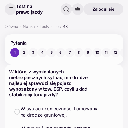
Test na
Zaloguj się
prawo jazdy
Główna
Nauka
Testy
Test 48
Pytania
1
2
3
4
5
6
7
8
9
10
11
12
13
W której z wymienionych
niebezpiecznych sytuacji na drodze
najlepiej sprawdzi się pojazd
wyposażony w tzw. ESP, czyli układ
stabilizacji toru jazdy?
W sytuacji konieczności hamowania
na drodze gruntowej.